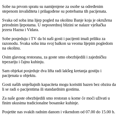
Sobe na prvom spratu su namijenjene za osobe sa određenim
stepenom invaliditeta i prilagođene su potrebama tih pacijenata.
Svaka od soba ima lijep pogled na okolinu Banje koja je okružena
prirodnim ljepotama. U neposrednoj blizini se nalaze vještačka
jezera Hazna i Vidara.
Sobe posjeduju i TV da bi naši gosti i pacijenti imali priliku za
razonodu. Svaka soba ima svoj balkon sa veoma lijepim pogledom
na okolinu.
Osim glavnog restorana, za goste smo obezbijedili i zajedničku
trpezariju i čajnu kuhinju.
Sam objekat posjeduje dva lifta radi lakšeg kretanja gostiju i
pacijenata u objektu.
Gosti naših smještajnih kapaciteta mogu koristiti bazen bez obzira da
li se radi o pacijentima ili standardnim gostima.
Za naše goste obezbijedili smo restoran u kome će moći uživati u
finim ukusima tradicionalne bosanske kuhinje.
Posjetite nas svakih radnim danom i vikendom od 07.00 do 15.00 h.