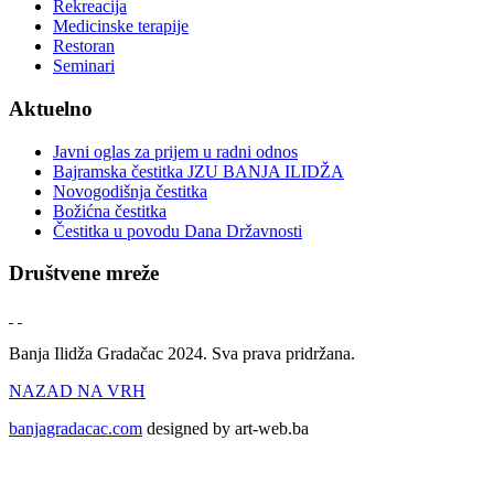
Rekreacija
Medicinske terapije
Restoran
Seminari
Aktuelno
Javni oglas za prijem u radni odnos
Bajramska čestitka JZU BANJA ILIDŽA
Novogodišnja čestitka
Božićna čestitka
Čestitka u povodu Dana Državnosti
Društvene mreže
Banja Ilidža Gradačac 2024. Sva prava pridržana.
NAZAD NA VRH
banjagradacac.com
designed by art-web.ba