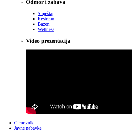
Odmor i zabava
Smještaj
Restoran
Bazen
Wellness
Video prezentacija
Cjenovnik
Javne nabavke