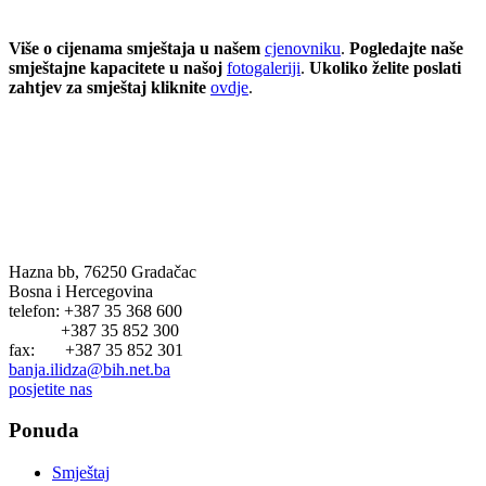
Više o cijenama smještaja u našem
cjenovniku
.
Pogledajte naše
smještajne kapacitete u našoj
fotogaleriji
.
Ukoliko želite poslati
zahtjev za smještaj kliknite
ovdje
.
BANJA ILIDŽA GRADAČAC
Hazna bb, 76250 Gradačac
Bosna i Hercegovina
telefon: +387 35 368 600
+387 35 852 300
fax: +387 35 852 301
banja.ilidza@bih.net.ba
posjetite nas
Ponuda
Smještaj