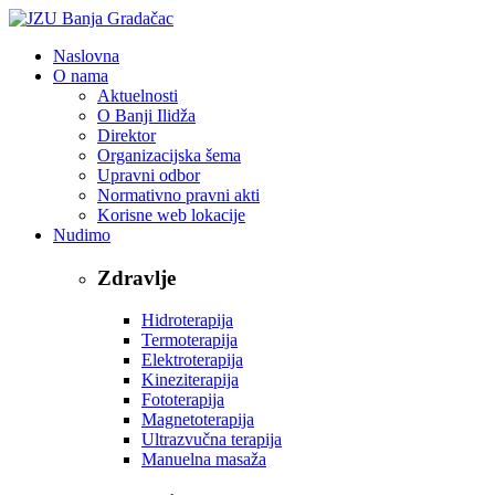
Naslovna
O nama
Aktuelnosti
O Banji Ilidža
Direktor
Organizacijska šema
Upravni odbor
Normativno pravni akti
Korisne web lokacije
Nudimo
Zdravlje
Hidroterapija
Termoterapija
Elektroterapija
Kineziterapija
Fototerapija
Magnetoterapija
Ultrazvučna terapija
Manuelna masaža