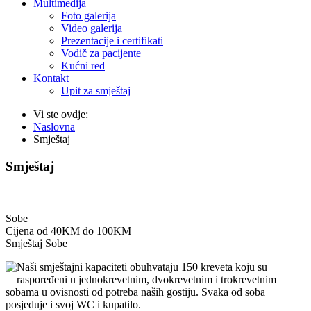
Multimedija
Foto galerija
Video galerija
Prezentacije i certifikati
Vodič za pacijente
Kućni red
Kontakt
Upit za smještaj
Vi ste ovdje:
Naslovna
Smještaj
Smještaj
Sobe
Cijena od 40KM do 100KM
Smještaj
Sobe
Naši smještajni kapaciteti obuhvataju 150 kreveta koju su
raspoređeni u jednokrevetnim, dvokrevetnim i trokrevetnim
sobama u ovisnosti od potreba naših gostiju. Svaka od soba
posjeduje i svoj WC i kupatilo.