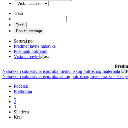
Traži
Sortiraj po:
Predmet javne nabavke
Postupak pokrenut
Vrsta nabavke
Predme
Nabavka i sukcesivna isporuka medicinskog potrošnog materijala
Nabavka i sukcesivna isporuka sitnog potrošnog inventara za čišćenje 
Početak
Prethodna
1
2
3
Sljedeća
Kraj
BANJA ILIDŽA GRADAČAC