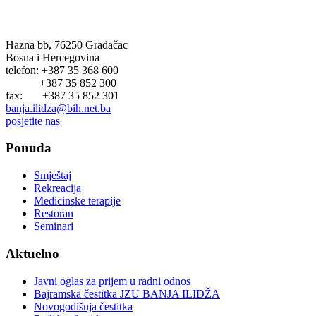
Hazna bb, 76250 Gradačac
Bosna i Hercegovina
telefon: +387 35 368 600
+387 35 852 300
fax: +387 35 852 301
banja.ilidza@bih.net.ba
posjetite nas
Ponuda
Smještaj
Rekreacija
Medicinske terapije
Restoran
Seminari
Aktuelno
Javni oglas za prijem u radni odnos
Bajramska čestitka JZU BANJA ILIDŽA
Novogodišnja čestitka