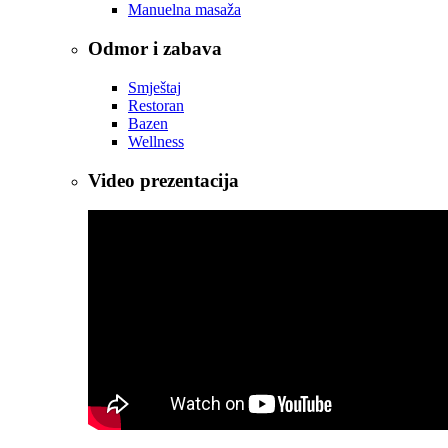
Manuelna masaža
Odmor i zabava
Smještaj
Restoran
Bazen
Wellness
Video prezentacija