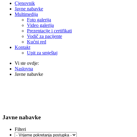
Cjenovnik
Javne nabavke
Multimedija
Foto galerija
Video galerija
Prezentacije i certifikati
Vodič za pacijente
Kućni red
Kontakt
Upit za smještaj
Vi ste ovdje:
Naslovna
Javne nabavke
Javne nabavke
Filteri