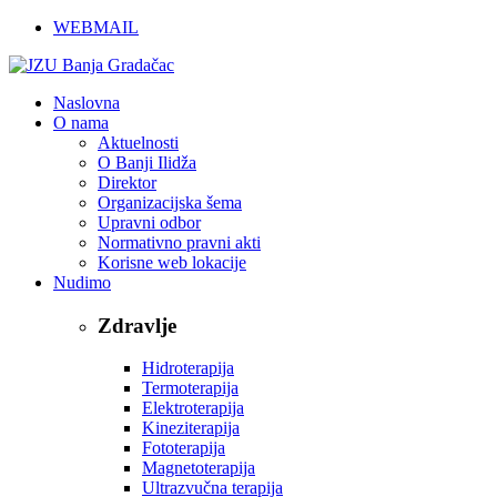
WEBMAIL
Naslovna
O nama
Aktuelnosti
O Banji Ilidža
Direktor
Organizacijska šema
Upravni odbor
Normativno pravni akti
Korisne web lokacije
Nudimo
Zdravlje
Hidroterapija
Termoterapija
Elektroterapija
Kineziterapija
Fototerapija
Magnetoterapija
Ultrazvučna terapija