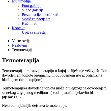
Multimedija
Foto galerija
Video galerija
Prezentacije i certifikati
Vodič za pacijente
Kućni red
Kontakt
Upit za smještaj
Vi ste ovdje:
Naslovna
Termoterapija
Termoterapija
Termoterapija predstavlja terapiju u kojoj se liječenje vrši vještačkim
dovođenjem toplote organizmu ili odvođenjem iste iz organizma
hlađenjem (krioterapijom).
Termoterapijska dovođena toplota može biti egzogena,dovođenjem
sa nekog zagrijanog medijuma ( voda, parafin, ljekovito blato,
pijesak i sl.).
Neki od najbitnijih dejstava termoterapije: