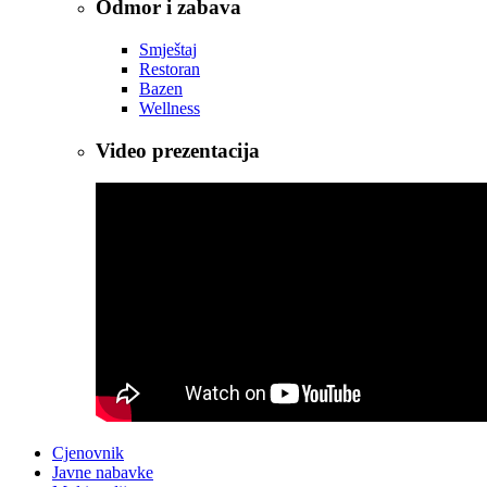
Odmor i zabava
Smještaj
Restoran
Bazen
Wellness
Video prezentacija
Cjenovnik
Javne nabavke