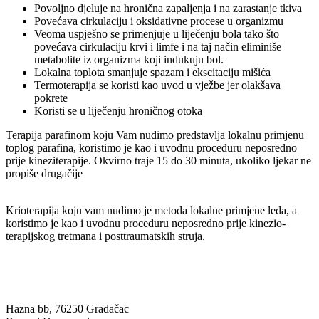
Povoljno djeluje na hronična zapaljenja i na zarastanje tkiva
Povećava cirkulaciju i oksidativne procese u organizmu
Veoma uspješno se primenjuje u liječenju bola tako što
povećava cirkulaciju krvi i limfe i na taj način eliminiše
metabolite iz organizma koji indukuju bol.
Lokalna toplota smanjuje spazam i ekscitaciju mišića
Termoterapija se koristi kao uvod u vježbe jer olakšava
pokrete
Koristi se u liječenju hroničnog otoka
Terapija parafinom koju Vam nudimo predstavlja lokalnu primjenu
toplog parafina, koristimo je kao i uvodnu proceduru neposredno
prije kineziterapije. Okvirno traje 15 do 30 minuta, ukoliko ljekar ne
propiše drugačije
Krioterapija koju vam nudimo je metoda lokalne primjene leda, a
koristimo je kao i uvodnu proceduru neposredno prije kinezio-
terapijskog tretmana i posttraumatskih struja.
BANJA ILIDŽA GRADAČAC
Hazna bb, 76250 Gradačac