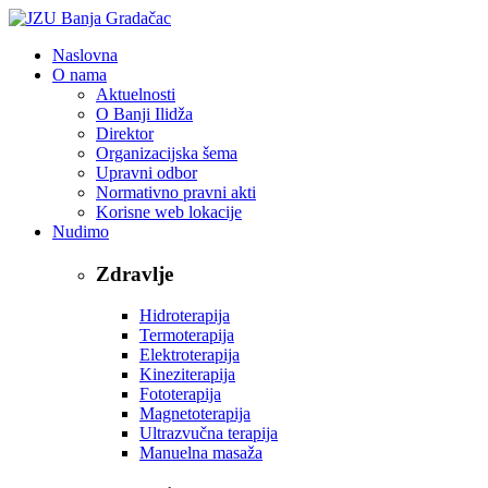
Naslovna
O nama
Aktuelnosti
O Banji Ilidža
Direktor
Organizacijska šema
Upravni odbor
Normativno pravni akti
Korisne web lokacije
Nudimo
Zdravlje
Hidroterapija
Termoterapija
Elektroterapija
Kineziterapija
Fototerapija
Magnetoterapija
Ultrazvučna terapija
Manuelna masaža