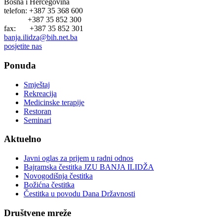
Bosna i Hercegovina
telefon: +387 35 368 600
+387 35 852 300
fax: +387 35 852 301
banja.ilidza@bih.net.ba
posjetite nas
Ponuda
Smještaj
Rekreacija
Medicinske terapije
Restoran
Seminari
Aktuelno
Javni oglas za prijem u radni odnos
Bajramska čestitka JZU BANJA ILIDŽA
Novogodišnja čestitka
Božićna čestitka
Čestitka u povodu Dana Državnosti
Društvene mreže