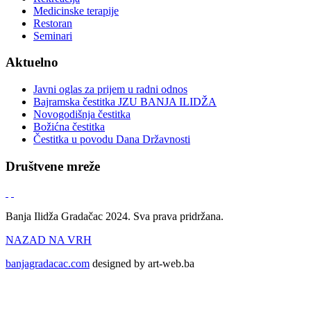
Medicinske terapije
Restoran
Seminari
Aktuelno
Javni oglas za prijem u radni odnos
Bajramska čestitka JZU BANJA ILIDŽA
Novogodišnja čestitka
Božićna čestitka
Čestitka u povodu Dana Državnosti
Društvene mreže
Banja Ilidža Gradačac 2024. Sva prava pridržana.
NAZAD NA VRH
banjagradacac.com
designed by art-web.ba