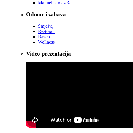
Manuelna masaža
Odmor i zabava
Smještaj
Restoran
Bazen
Wellness
Video prezentacija