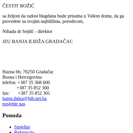
ČESTIT BOŽIĆ
sa željom da radost blagdana bude prisutna u Vašem domu, da ga
provedete sa svojim najbližima, porodicom,
Nihada dr Sejdić - direktor
JZU BANJA ILIDŽA GRADAČAC
BANJA ILIDŽA GRADAČAC
Hazna bb, 76250 Gradačac
Bosna i Hercegovina
telefon: +387 35 368 600
+387 35 852 300
fax: +387 35 852 301
banja.ilidza@bih.net.ba
posjetite nas
Ponuda
Smještaj
Rekreacija