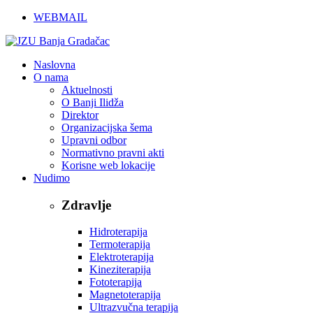
WEBMAIL
Naslovna
O nama
Aktuelnosti
O Banji Ilidža
Direktor
Organizacijska šema
Upravni odbor
Normativno pravni akti
Korisne web lokacije
Nudimo
Zdravlje
Hidroterapija
Termoterapija
Elektroterapija
Kineziterapija
Fototerapija
Magnetoterapija
Ultrazvučna terapija