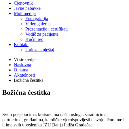
Cjenovnik
Javne nabavke
Multimedija
Foto galerija
Video galerija
Prezentacije i certifikati
Vodič za pacijente
Kućni red
Kontakt
Upit za smještaj
Vi ste ovdje:
Naslovna
O nama
Aktuelnosti
Božićna čestitka
Božićna čestitka
Svim posjetiocima, korisnicima naših usluga, saradnicima,
partnerima, građanima, katoličke vjeroispovijesti u svoje lično ime i
u ime svih uposlenika JZU Banja Ilidža Gradačac