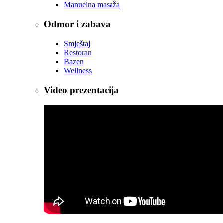
Manuelna masaža
Odmor i zabava
Smještaj
Restoran
Bazen
Wellness
Video prezentacija