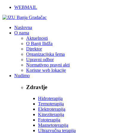
WEBMAIL
Naslovna
O nama
Aktuelnosti
O Banji Ilidža
Direktor
Organizacijska šema
Upravni odbor
Normativno pravni akti
Korisne web lokacije
Nudimo
Zdravlje
Hidroterapija
Termoterapija
Elektroterapija
Kineziterapija
Fototerapija
Magnetoterapija
Ultrazvučna terapija