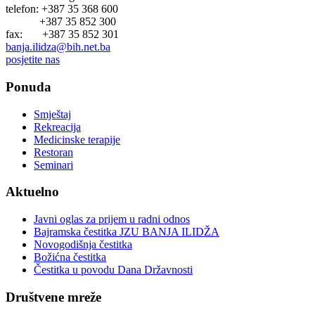
telefon: +387 35 368 600
+387 35 852 300
fax: +387 35 852 301
banja.ilidza@bih.net.ba
posjetite nas
Ponuda
Smještaj
Rekreacija
Medicinske terapije
Restoran
Seminari
Aktuelno
Javni oglas za prijem u radni odnos
Bajramska čestitka JZU BANJA ILIDŽA
Novogodišnja čestitka
Božićna čestitka
Čestitka u povodu Dana Državnosti
Društvene mreže