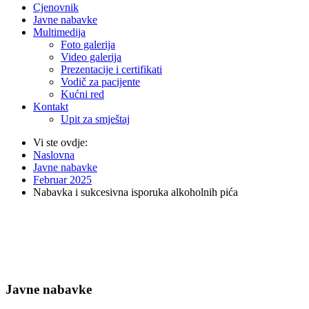
Cjenovnik
Javne nabavke
Multimedija
Foto galerija
Video galerija
Prezentacije i certifikati
Vodič za pacijente
Kućni red
Kontakt
Upit za smještaj
Vi ste ovdje:
Naslovna
Javne nabavke
Februar 2025
Nabavka i sukcesivna isporuka alkoholnih pića
Javne nabavke