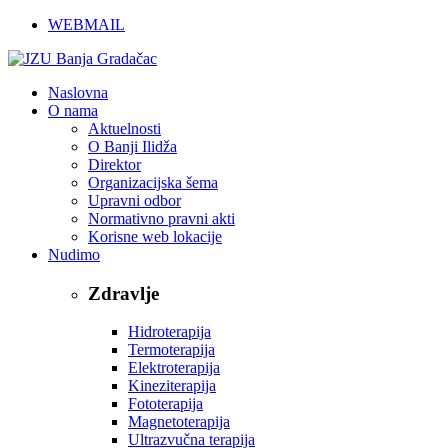
WEBMAIL
Naslovna
O nama
Aktuelnosti
O Banji Ilidža
Direktor
Organizacijska šema
Upravni odbor
Normativno pravni akti
Korisne web lokacije
Nudimo
Zdravlje
Hidroterapija
Termoterapija
Elektroterapija
Kineziterapija
Fototerapija
Magnetoterapija
Ultrazvučna terapija