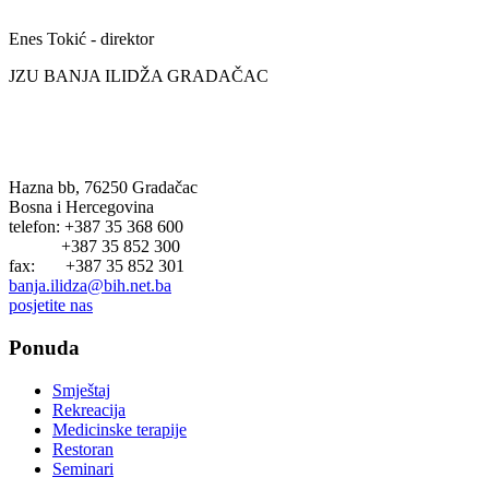
Enes Tokić - direktor
JZU BANJA ILIDŽA GRADAČAC
BANJA ILIDŽA GRADAČAC
Hazna bb, 76250 Gradačac
Bosna i Hercegovina
telefon: +387 35 368 600
+387 35 852 300
fax: +387 35 852 301
banja.ilidza@bih.net.ba
posjetite nas
Ponuda
Smještaj
Rekreacija
Medicinske terapije
Restoran
Seminari