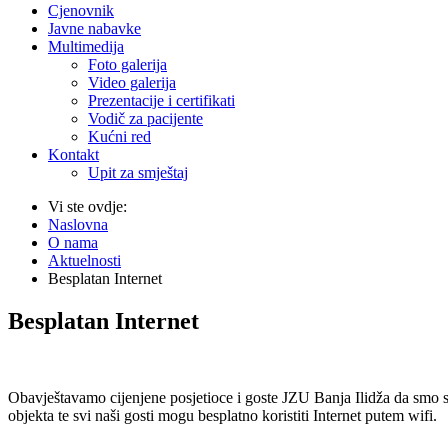
Cjenovnik
Javne nabavke
Multimedija
Foto galerija
Video galerija
Prezentacije i certifikati
Vodič za pacijente
Kućni red
Kontakt
Upit za smještaj
Vi ste ovdje:
Naslovna
O nama
Aktuelnosti
Besplatan Internet
Besplatan Internet
Obavještavamo cijenjene posjetioce i goste JZU Banja Ilidža da smo s
objekta te svi naši gosti mogu besplatno koristiti Internet putem wifi.