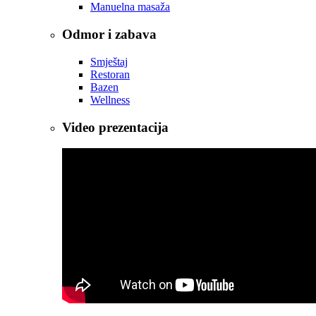
Manuelna masaža
Odmor i zabava
Smještaj
Restoran
Bazen
Wellness
Video prezentacija